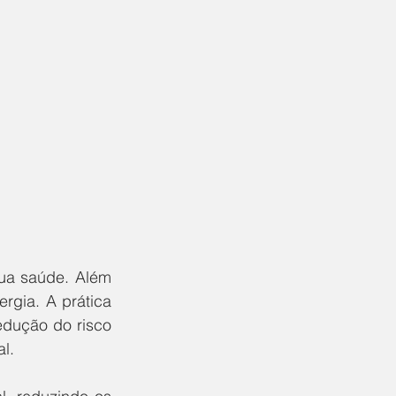
ua saúde. Além 
gia. A prática 
edução do risco 
l. 