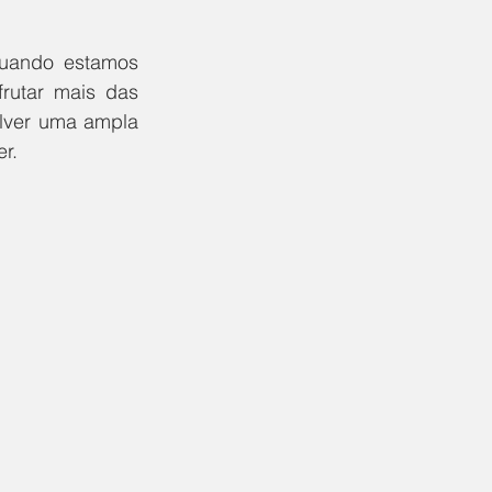
uando estamos 
utar mais das 
lver uma ampla 
r. 